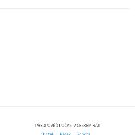
PŘEDPOVĚĎ POČASÍ V ČESKÉM RÁJI
Čtvrtek
Pátek
Sobota