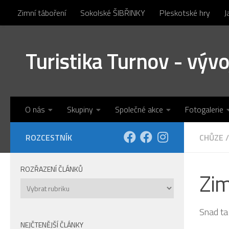
Zimní táboření
Sokolské ŠIBŘINKY
Pleskotské hry
J
Skip to content
Turistika Turnov - výv
O nás
Skupiny
Společné akce
Fotogalerie
ROZCESTNÍK
CHŮZE
/
ROZŘAZENÍ ČLÁNKŮ
Zim
Rozřazení
článků
Snad ta
NEJČTENĚJŠÍ ČLÁNKY