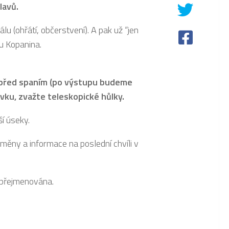
lavů.
 (ohřátí, občerstvení). A pak už “jen
u Kopanina.
ní před spaním (po výstupu budeme
lovku, zvažte teleskopické hůlky.
í úseky.
měny a informace na poslední chvíli v
 přejmenována.