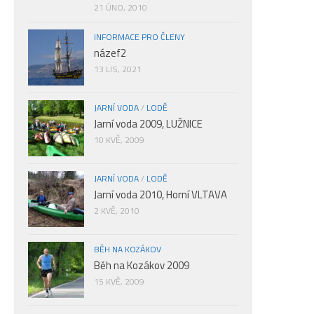
21 ÚNO, 2010
INFORMACE PRO ČLENY
názef2
13 LIS, 2021
JARNÍ VODA
/
LODĚ
Jarní voda 2009, LUŽNICE
10 KVĚ, 2009
JARNÍ VODA
/
LODĚ
Jarní voda 2010, Horní VLTAVA
2 KVĚ, 2010
BĚH NA KOZÁKOV
Běh na Kozákov 2009
15 KVĚ, 2009