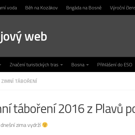
arní voda
Běh na Kozákov
Brigáda na Bosně
Výroční čle
ojový web
Značení turistických tras
Bosna
Přihlášení do ESO
ZIMNÍ TÁBOŘENÍ
ní táboření 2016 z Plavů p
 dnešní zima vydrží