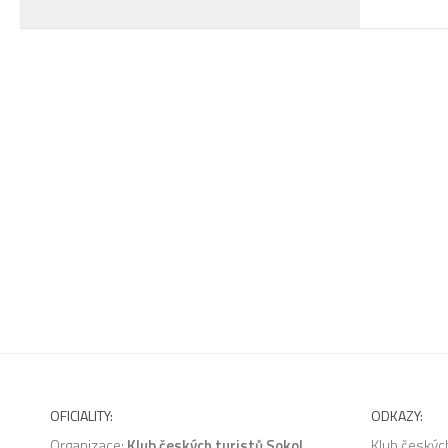
OFICIALITY:
ODKAZY:
Organizace:
Klub českých turistů Sokol
Klub českých