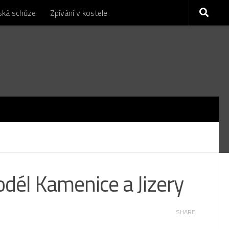
nská schůze
Zpívání v kostele
odél Kamenice a Jizery
SHARE