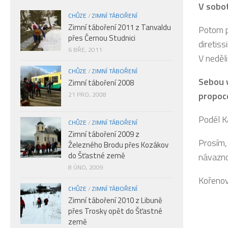
V sobot
CHŮZE
/
ZIMNÍ TÁBOŘENÍ
Zimní táboření 2011 z Tanvaldu
Potom p
přes Černou Studnici
diretis
6 BŘE, 2011
V neděl
CHŮZE
/
ZIMNÍ TÁBOŘENÍ
Sebou v
Zimní táboření 2008
propoce
21 PRO, 2008
Podél K
CHŮZE
/
ZIMNÍ TÁBOŘENÍ
Zimní táboření 2009 z
Prosím,
Železného Brodu přes Kozákov
do Šťastné země
návazno
8 ÚNO, 2009
Kořenov
CHŮZE
/
ZIMNÍ TÁBOŘENÍ
Zimní táboření 2010 z Libuně
přes Trosky opět do Šťastné
země