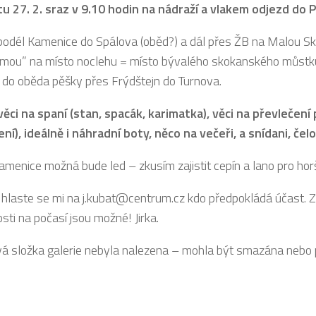
u 27. 2. sraz v 9.10 hodin na nádraží a vlakem odjezd do P
odél Kamenice do Spálova (oběd?) a dál přes ŽB na Malou Skálu
simou” na místo noclehu = místo bývalého skokanského můstk
i do oběda pěšky přes Frýdštejn do Turnova.
ěci na spaní (stan, spacák, karimatka), věci na převleče
ní), ideálně i náhradní boty, něco na večeři, a snídani, če
amenice možná bude led – zkusím zajistit cepín a lano pro horš
 hlaste se mi na
j.kubat@centrum.cz
kdo předpokládá účast. Z
sti na počasí jsou možné! Jirka.
á složka galerie nebyla nalezena – mohla být smazána nebo