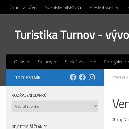
Zimní táboření
Sokolské ŠIBŘINKY
Pleskotské hry
J
Skip to content
Turistika Turnov - výv
O nás
Skupiny
Společné akce
Fotogalerie
ROZCESTNÍK
CYKLO
/
ROZŘAZENÍ ČLÁNKŮ
Ven
Rozřazení
článků
Ahoj Mi
NEJČTENĚJŠÍ ČLÁNKY