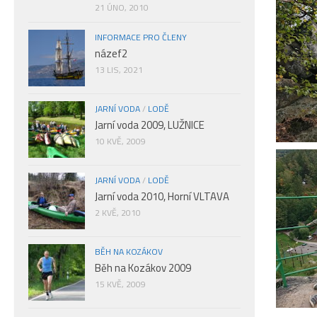
21 ÚNO, 2010
INFORMACE PRO ČLENY
názef2
13 LIS, 2021
JARNÍ VODA
/
LODĚ
Jarní voda 2009, LUŽNICE
10 KVĚ, 2009
JARNÍ VODA
/
LODĚ
Jarní voda 2010, Horní VLTAVA
2 KVĚ, 2010
BĚH NA KOZÁKOV
Běh na Kozákov 2009
15 KVĚ, 2009