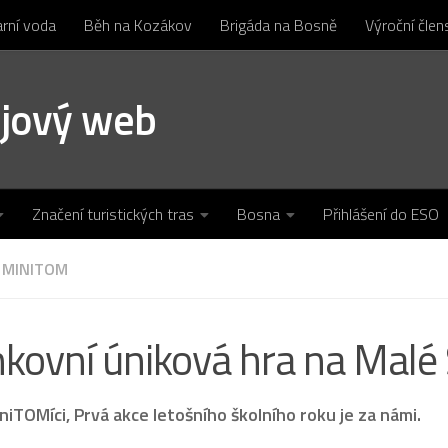
arní voda
Běh na Kozákov
Brigáda na Bosně
Výroční čle
ojový web
Značení turistických tras
Bosna
Přihlášení do ESO
MINITOM
kovní úniková hra na Malé 
niTOMíci, Prvá akce letošního školního roku je za námi.