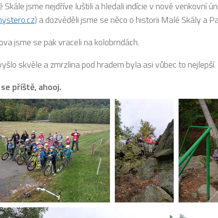
Skále jsme nejdříve luštili a hledali indície v nové venkovní ú
stero.cz
) a dozvěděli jsme se něco o historii Malé Skály a 
ova jsme se pak vraceli na kolobrndách.
vyšlo skvěle a zmrzlina pod hradem byla asi vůbec to nejlepší.
se příště, ahooj.