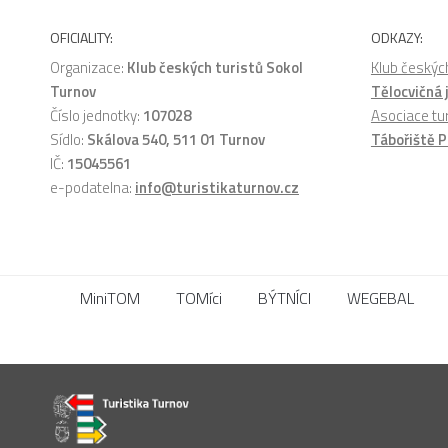
OFICIALITY:
ODKAZY:
Organizace:
Klub českých turistů Sokol
Klub českých
Turnov
Tělocvičná
Číslo jednotky:
107028
Asociace tu
Sídlo:
Skálova 540, 511 01 Turnov
Tábořiště P
IČ:
15045561
e-podatelna:
info@turistikaturnov.cz
MiniTOM
TOMíci
BÝTNÍCI
WEGEBAL