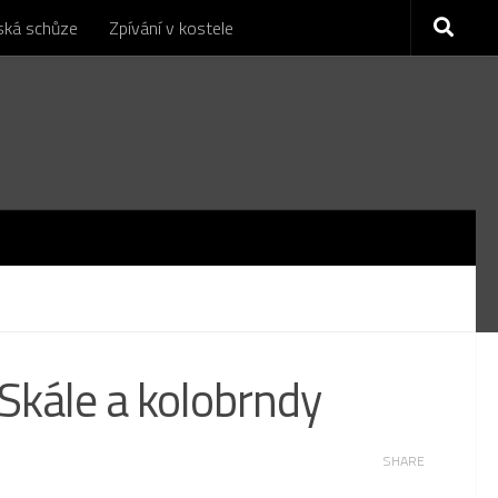
nská schůze
Zpívání v kostele
Skále a kolobrndy
SHARE