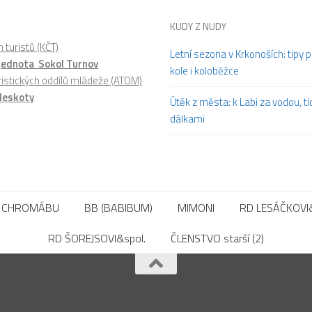
KUDY Z NUDY
 turistů (KČT)
Letní sezona v Krkonoších: tipy p
 jednota Sokol Turnov
kole i koloběžce
ristických oddílů mládeže (ATOM)
leskoty
Útěk z města: k Labi za vodou, t
dálkami
CHROMÁBU
BB (BABIBUM)
MIMONI
RD LESÁČKOVI&
RD ŠOREJSOVI&spol.
ČLENSTVO starší (2)