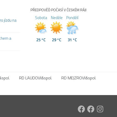
PŘEDPOVĚĎ POČASÍ V ČESKÉM RÁJI
Sobota
Neděle
Pondělí
ro jízdu na
ichem a
25 °C
29 °C
31 °C
spol.
RD LAUDOVI&spol.
RD MEJZROVI&spol.