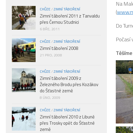
Na Malé 
CHŮZE
/
ZIMNÍ TÁBOŘENÍ
(
www.my
Zimní táboření 2011 z Tanvaldu
přes Černou Studnici
Do Turn
6 BŘE, 2011
Počasí 
CHŮZE
/
ZIMNÍ TÁBOŘENÍ
Zimní táboření 2008
Těšíme 
21 PRO, 2008
CHŮZE
/
ZIMNÍ TÁBOŘENÍ
Zimní táboření 2009 z
Železného Brodu přes Kozákov
do Šťastné země
8 ÚNO, 2009
CHŮZE
/
ZIMNÍ TÁBOŘENÍ
Zimní táboření 2010 z Libuně
přes Trosky opět do Šťastné
země