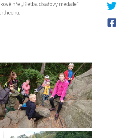
nikové hře „Kletba císařovy medaile“
Pantheonu.