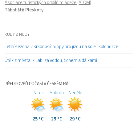
Asociace turistických oddílů mládeže (ATOM)
Tábořiště Pleskoty
KUDY Z NUDY
Letní sezona v Krkonoších: tipy pro jízdu na kole i koloběžce
Útěk z města: k Labi za vodou, tichem a dálkami
PŘEDPOVĚĎ POČASÍ V ČESKÉM RÁJI
Pátek
Sobota
Neděle
25 °C
25 °C
29 °C