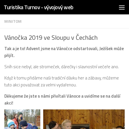
Turistika Turnov - vývojový web
Skip to content
MINITOM
Vánočka 2019 ve Sloupu v Čechách
Tak a je to! Advent jsme na Vánočce odstartovali, Ježíšek může
přijít.
Sníh sice nebyl, ale stromeček, dárečky i slavnostní večeře ano.
Když k tomu přidáme naši tradiční dávku her a zábavy, můžeme
tuto akci považovat za velmi vydařenou.
Děkujeme že jste s námi přivítali Vánoce a uvidíme se na další
akci!