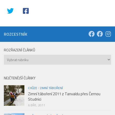
ROZCESTNÍK
ROZŘAZENÍ ČLÁNKŮ
Rozřazení
článků
NEJČTENĚJŠÍ ČLÁNKY
CHŮZE
/
ZIMNÍ TÁBOŘENÍ
Zimní táboření 2011 z Tanvaldu přes Černou
Studnici
6 BŘE, 2011