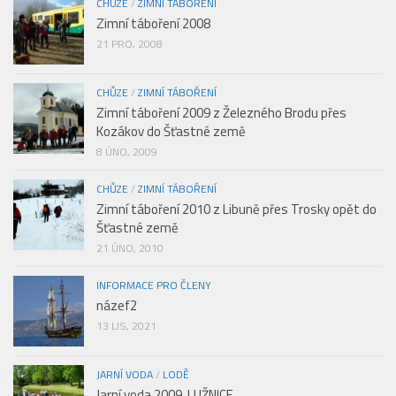
CHŮZE
/
ZIMNÍ TÁBOŘENÍ
Zimní táboření 2008
21 PRO, 2008
CHŮZE
/
ZIMNÍ TÁBOŘENÍ
Zimní táboření 2009 z Železného Brodu přes
Kozákov do Šťastné země
8 ÚNO, 2009
CHŮZE
/
ZIMNÍ TÁBOŘENÍ
Zimní táboření 2010 z Libuně přes Trosky opět do
Šťastné země
21 ÚNO, 2010
INFORMACE PRO ČLENY
názef2
13 LIS, 2021
JARNÍ VODA
/
LODĚ
Jarní voda 2009, LUŽNICE