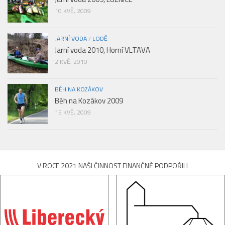
10 KVĚ, 2009
JARNÍ VODA
/
LODĚ
Jarní voda 2010, Horní VLTAVA
2 KVĚ, 2010
BĚH NA KOZÁKOV
Běh na Kozákov 2009
15 KVĚ, 2009
V ROCE 2021 NAŠI ČINNOST FINANČNĚ PODPOŘILI