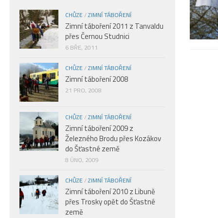
CHŮZE
/
ZIMNÍ TÁBOŘENÍ
Zimní táboření 2011 z Tanvaldu
přes Černou Studnici
6 BŘE, 2011
CHŮZE
/
ZIMNÍ TÁBOŘENÍ
Zimní táboření 2008
21 PRO, 2008
CHŮZE
/
ZIMNÍ TÁBOŘENÍ
Zimní táboření 2009 z
Železného Brodu přes Kozákov
do Šťastné země
8 ÚNO, 2009
CHŮZE
/
ZIMNÍ TÁBOŘENÍ
Zimní táboření 2010 z Libuně
přes Trosky opět do Šťastné
země