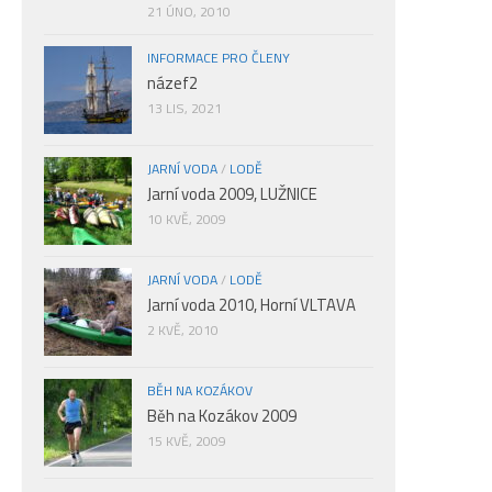
21 ÚNO, 2010
INFORMACE PRO ČLENY
názef2
13 LIS, 2021
JARNÍ VODA
/
LODĚ
Jarní voda 2009, LUŽNICE
10 KVĚ, 2009
JARNÍ VODA
/
LODĚ
Jarní voda 2010, Horní VLTAVA
2 KVĚ, 2010
BĚH NA KOZÁKOV
Běh na Kozákov 2009
15 KVĚ, 2009