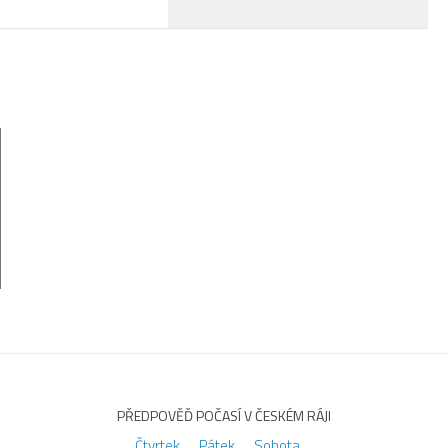
PŘEDPOVĚĎ POČASÍ V ČESKÉM RÁJI
Čtvrtek
Pátek
Sobota