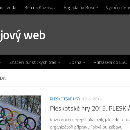
arní voda
Běh na Kozákov
Brigáda na Bosně
Výroční čle
ojový web
Značení turistických tras
Bosna
Přihlášení do ESO
ÁDA
PLESKOTSKÉ HRY
19. 4. 2015
Pleskotské hry 2015, PLESK
Každoroční nejlepší okamžik, jak vidět dalš
organizátoři připravují skvělou zábavu.