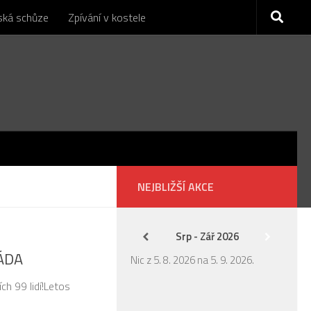
nská schůze
Zpívání v kostele
NEJBLIŽŠÍ AKCE
Srp - Zář 2026
IÁDA
Nic z 5. 8. 2026 na 5. 9. 2026.
ích 99 lidí!Letos