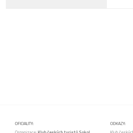
OFICIALITY:
ODKAZY:
Organizace:
Klub českých turistů Sokol
Klub českých