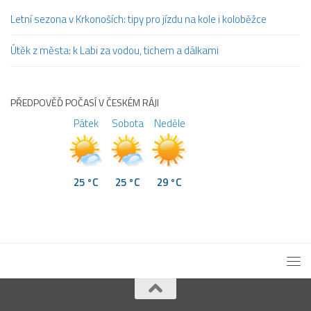
Letní sezona v Krkonoších: tipy pro jízdu na kole i koloběžce
Útěk z města: k Labi za vodou, tichem a dálkami
PŘEDPOVĚĎ POČASÍ V ČESKÉM RÁJI
Pátek
Sobota
Neděle
25 °C
25 °C
29 °C