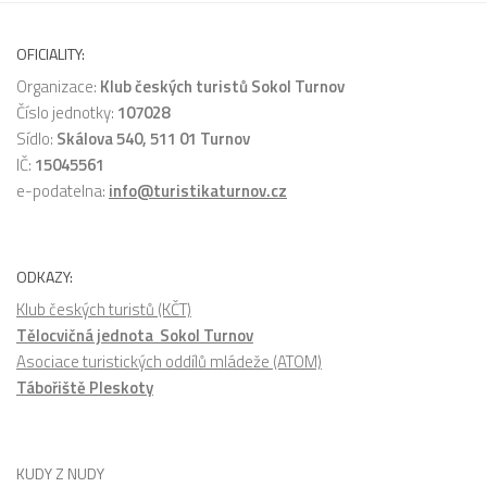
OFICIALITY:
Organizace:
Klub českých turistů Sokol Turnov
Číslo jednotky:
107028
Sídlo:
Skálova 540, 511 01 Turnov
IČ:
15045561
e-podatelna:
info@turistikaturnov.cz
ODKAZY:
Klub českých turistů (KČT)
Tělocvičná jednota Sokol Turnov
Asociace turistických oddílů mládeže (ATOM)
Tábořiště Pleskoty
KUDY Z NUDY