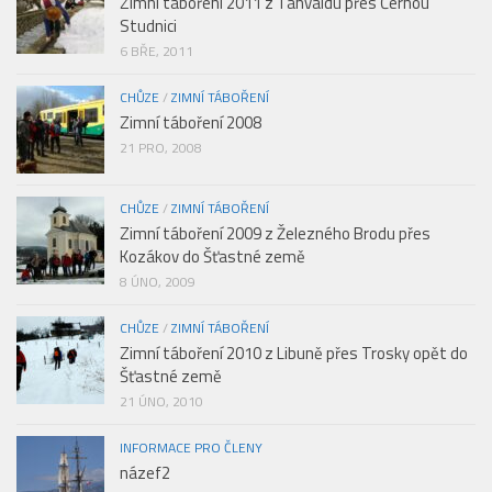
Zimní táboření 2011 z Tanvaldu přes Černou
Studnici
6 BŘE, 2011
CHŮZE
/
ZIMNÍ TÁBOŘENÍ
Zimní táboření 2008
21 PRO, 2008
CHŮZE
/
ZIMNÍ TÁBOŘENÍ
Zimní táboření 2009 z Železného Brodu přes
Kozákov do Šťastné země
8 ÚNO, 2009
CHŮZE
/
ZIMNÍ TÁBOŘENÍ
Zimní táboření 2010 z Libuně přes Trosky opět do
Šťastné země
21 ÚNO, 2010
INFORMACE PRO ČLENY
názef2