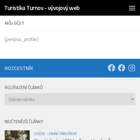
Turistika Turnov - vývojový web
Skip to content
MŮJ ÚČET
[peepso_profile]
ROZCESTNÍK
ROZŘAZENÍ ČLÁNKŮ
Rozřazení
článků
NEJČTENĚJŠÍ ČLÁNKY
CHŮZE
/
ZIMNÍ TÁBOŘENÍ