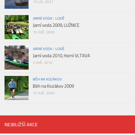
13 LIS, 2021
JARNÍ VODA
/
LODĚ
Jarní voda 2009, LUŽNICE
10 KVĚ, 2009
JARNÍ VODA
/
LODĚ
Jarní voda 2010, Horní VLTAVA
2 KVĚ, 2010
BĚH NA KOZÁKOV
Běh na Kozákov 2009
15 KVĚ, 2009
NEJBLIŽŠÍ AKCE