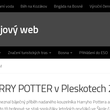
arní voda
Běh na Kozákov
Brigáda na Bosně
Výroční čle
ojový web
Značení turistických tras
Bosna
Přihlášení do ESO
M
RY POTTER v Pleskotech 2
neznal báječný příběh nadaného kouzelníka Harryho Pottera 
to tři hrdinové se stali spolužáky letošních prvňáků ve Škole 