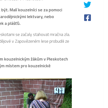
 být. Malí kouzelníci se za pomoci
arodějnickými lektvary, nebo
k a plášťů.
skotami se začaly stahovat mračna zla.
odějové v Zapovězeném lese probudili ze
em kouzelnickým žákům v Pleskotech
ným místem pro kouzelnické