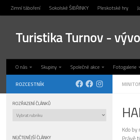
Zimní táboření
Sokolské ŠIBŘINKY
Pleskotské hry
J
Skip to content
Turistika Turnov - výv
O nás
Skupiny
Společné akce
Fotogalerie
ROZCESTNÍK
MINITO
ROZŘAZENÍ ČLÁNKŮ
HAR
Rozřazení
článků
Kdo by 
NEJČTENĚJŠÍ ČLÁNKY
Právě ti