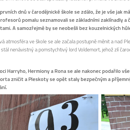
rvních dnů v čarodějnické škole se zdálo, že je vše jak má
rofesorů pomalu seznamovali se základními zaklínadly a č
tami. A samozřejmě by se neobešli bez kouzelnických hůle
á atmosféra ve škole se ale začala postupně měnit a nad Ple
 stál nenávistný a pomstychtivý lord Voldemort, jehož zlí čar
oci Harryho, Hermiony a Rona se ale nakonec podařilo vš
rta zničit a Pleskoty se opět staly bezpečným a příjem
vání.