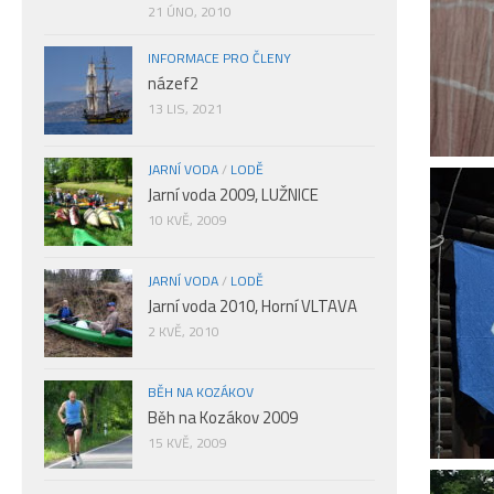
21 ÚNO, 2010
INFORMACE PRO ČLENY
názef2
13 LIS, 2021
JARNÍ VODA
/
LODĚ
Jarní voda 2009, LUŽNICE
10 KVĚ, 2009
JARNÍ VODA
/
LODĚ
Jarní voda 2010, Horní VLTAVA
2 KVĚ, 2010
BĚH NA KOZÁKOV
Běh na Kozákov 2009
15 KVĚ, 2009