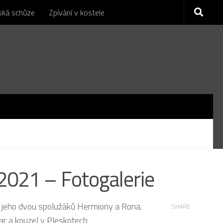
nská schůze
Zpívání v kostele
021 – Fotogalerie
a jeho dvou spolužáků Hermiony a Rona.
SHARE
čar a kouzel v Pleskotech.