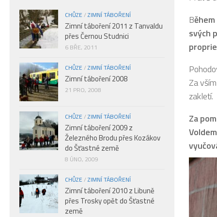
CHŮZE
/
ZIMNÍ TÁBOŘENÍ
B
ěhem p
Zimní táboření 2011 z Tanvaldu
svých p
přes Černou Studnici
proprie
6 BŘE, 2011
Pohodov
CHŮZE
/
ZIMNÍ TÁBOŘENÍ
Zimní táboření 2008
Za vším
21 PRO, 2008
zakletí.
CHŮZE
/
ZIMNÍ TÁBOŘENÍ
Za pom
Zimní táboření 2009 z
Voldemo
Železného Brodu přes Kozákov
vyučo
do Šťastné země
8 ÚNO, 2009
CHŮZE
/
ZIMNÍ TÁBOŘENÍ
Zimní táboření 2010 z Libuně
přes Trosky opět do Šťastné
země