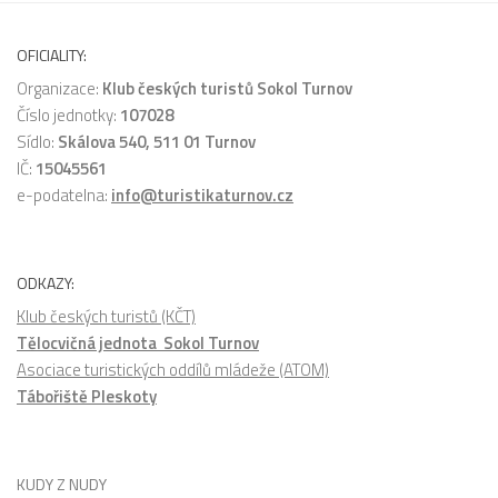
OFICIALITY:
Organizace:
Klub českých turistů Sokol Turnov
Číslo jednotky:
107028
Sídlo:
Skálova 540, 511 01 Turnov
IČ:
15045561
e-podatelna:
info@turistikaturnov.cz
ODKAZY:
Klub českých turistů (KČT)
Tělocvičná jednota Sokol Turnov
Asociace turistických oddílů mládeže (ATOM)
Tábořiště Pleskoty
KUDY Z NUDY