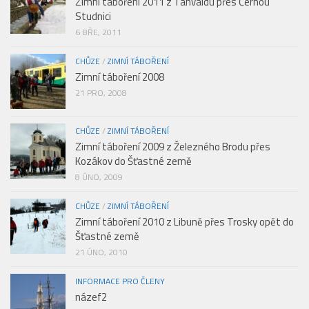
Zimní táboření 2011 z Tanvaldu přes Černou
Studnici
6 BŘE, 2011
CHŮZE
/
ZIMNÍ TÁBOŘENÍ
Zimní táboření 2008
21 PRO, 2008
CHŮZE
/
ZIMNÍ TÁBOŘENÍ
Zimní táboření 2009 z Železného Brodu přes
Kozákov do Šťastné země
8 ÚNO, 2009
CHŮZE
/
ZIMNÍ TÁBOŘENÍ
Zimní táboření 2010 z Libuně přes Trosky opět do
Šťastné země
21 ÚNO, 2010
INFORMACE PRO ČLENY
názef2