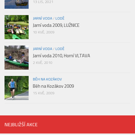
13 LIS, 2021
JARNÍ VODA
/
LODĚ
Jarní voda 2009, LUŽNICE
10 KVĚ, 2009
JARNÍ VODA
/
LODĚ
Jarní voda 2010, Horní VLTAVA
2 KVĚ, 2010
BĚH NA KOZÁKOV
Běh na Kozákov 2009
15 KVĚ, 2009
NEJBLIŽŠÍ AKCE