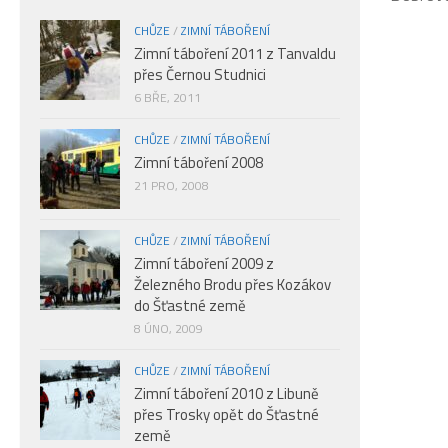
CHŮZE
/
ZIMNÍ TÁBOŘENÍ
Zimní táboření 2011 z Tanvaldu
přes Černou Studnici
6 BŘE, 2011
CHŮZE
/
ZIMNÍ TÁBOŘENÍ
Zimní táboření 2008
21 PRO, 2008
CHŮZE
/
ZIMNÍ TÁBOŘENÍ
Zimní táboření 2009 z
Železného Brodu přes Kozákov
do Šťastné země
8 ÚNO, 2009
CHŮZE
/
ZIMNÍ TÁBOŘENÍ
Zimní táboření 2010 z Libuně
přes Trosky opět do Šťastné
země