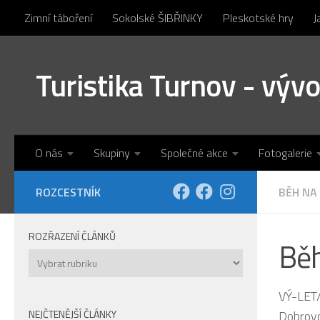
Zimní táboření
Sokolské ŠIBŘINKY
Pleskotské hry
J
Skip to content
Turistika Turnov - výv
O nás
Skupiny
Společné akce
Fotogalerie
ROZCESTNÍK
BĚH NA
ROZŘAZENÍ ČLÁNKŮ
Běh
Rozřazení
článků
VÝ-LET/
NEJČTENĚJŠÍ ČLÁNKY
Dobrovol