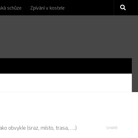
nská schůze
Zpívání v kostele
o obvykle (sraz, místo, trasa, ….)
SHARE