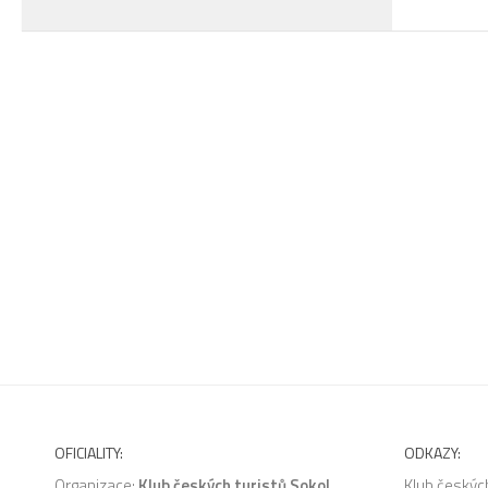
OFICIALITY:
ODKAZY:
Organizace:
Klub českých turistů Sokol
Klub českých