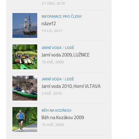
21 ÚNO, 2010
INFORMACE PRO ČLENY
názef2
13 LIS, 2021
JARNÍ VODA
/
LODĚ
Jarní voda 2009, LUŽNICE
10 KVĚ, 2009
JARNÍ VODA
/
LODĚ
Jarní voda 2010, Horní VLTAVA
2 KVĚ, 2010
BĚH NA KOZÁKOV
Běh na Kozákov 2009
15 KVĚ, 2009