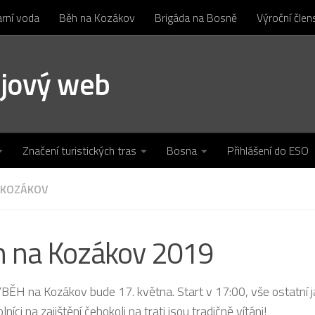
arní voda
Běh na Kozákov
Brigáda na Bosně
Výroční čle
ojový web
Značení turistických tras
Bosna
Přihlášení do ESO
 KOZÁKOV
 na Kozákov 2019
BĚH na Kozákov bude 17. května. Start v 17:00, vše ostatní jak
níci na zajištění čehokoli na trati jsou tradičně vítáni!